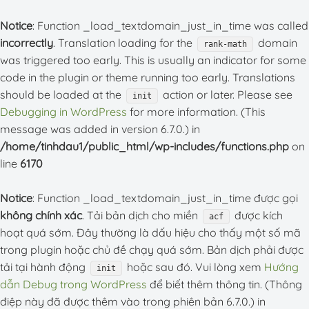
Notice
: Function _load_textdomain_just_in_time was called
incorrectly
. Translation loading for the
domain
rank-math
was triggered too early. This is usually an indicator for some
code in the plugin or theme running too early. Translations
should be loaded at the
action or later. Please see
init
Debugging in WordPress
for more information. (This
message was added in version 6.7.0.) in
/home/tinhdau1/public_html/wp-includes/functions.php
on
line
6170
Notice
: Function _load_textdomain_just_in_time được gọi
không chính xác
. Tải bản dịch cho miền
được kích
acf
hoạt quá sớm. Đây thường là dấu hiệu cho thấy một số mã
trong plugin hoặc chủ đề chạy quá sớm. Bản dịch phải được
tải tại hành động
hoặc sau đó. Vui lòng xem
Hướng
init
dẫn Debug trong WordPress
để biết thêm thông tin. (Thông
điệp này đã được thêm vào trong phiên bản 6.7.0.) in