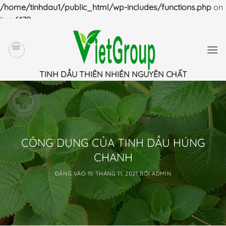
/home/tinhdau1/public_html/wp-includes/functions.php
on
line
6170
Bỏ
qua
nội
dung
TINH DẦU THIÊN NHIÊN NGUYÊN CHẤT
CÔNG DỤNG CỦA TINH DẦU HÚNG
CHANH
ĐĂNG VÀO
15 THÁNG 11, 2021
BỞI
ADMIN