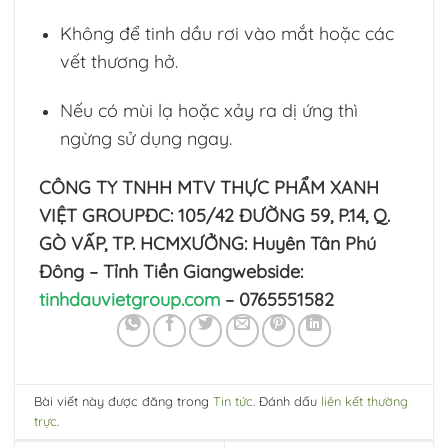
Không để tinh dầu rơi vào mắt hoặc các
vết thương hở.
Nếu có mùi lạ hoặc xảy ra dị ứng thì
ngừng sử dụng ngay.
CÔNG TY TNHH MTV THỰC PHẨM XANH
VIỆT GROUP
ĐC: 105/42 ĐƯỜNG 59, P.14, Q.
GÒ VẤP, TP. HCM
XƯỞNG: Huyên Tân Phú
Đông – Tỉnh Tiền Giang
webside:
tinhdauvietgroup.com
– 0765551582
Bài viết này được đăng trong
Tin tức
. Đánh dấu
liên kết thường
trực
.