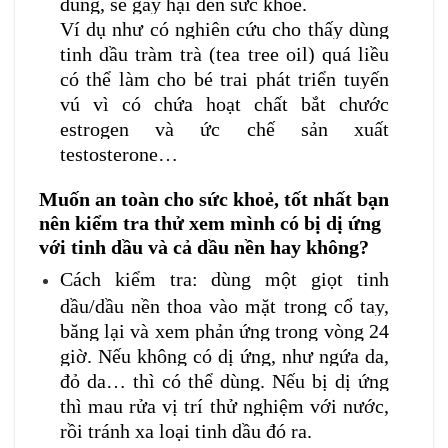
đúng, sẽ gây hại đến sức khoẻ.
Ví dụ như có nghiên cứu cho thấy dùng
tinh dầu tràm trà (tea tree oil) quá liều
có thể làm cho bé trai phát triển tuyến
vú vì có chứa hoạt chất bắt chước
estrogen và ức chế sản xuất
testosterone…
Muốn an toàn cho sức khoẻ, tốt nhất bạn
nên kiểm tra thử xem mình có bị dị ứng
với tinh dầu và cả dầu nền hay không?
Cách kiểm tra: dùng một giọt tinh
dầu/dầu nền thoa vào mặt trong cổ tay,
băng lại và xem phản ứng trong vòng 24
giờ. Nếu không có dị ứng, như ngứa da,
đỏ da… thì có thể dùng. Nếu bị dị ứng
thì mau rửa vị trí thử nghiệm với nước,
rồi tránh xa loại tinh dầu đó ra.