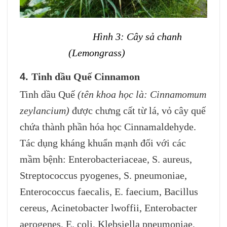
Hình 3: Cây sả chanh
(Lemongrass)
4
.
Tinh dầu Quế Cinnamon
Tinh dầu Quế
(tên khoa học là: Cinnamomum
zeylancium)
được chưng cất từ lá, vỏ cây quế
chứa thành phần hóa học Cinnamaldehyde.
Tác dụng kháng khuẩn mạnh đối với các
mầm bệnh: Enterobacteriaceae, S. aureus,
Streptococcus pyogenes, S. pneumoniae,
Enterococcus faecalis, E. faecium, Bacillus
cereus, Acinetobacter lwoffii, Enterobacter
aerogenes, E. coli, Klebsiella pneumoniae,