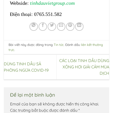
Webside:
tinhdauvietgroup.com
Điện thoại: 0765.551.582
Bài viết này được đăng trong
Tin tức
. Đánh dấu
liên kết thường
trực
.
CÁC LOẠI TINH DẦU DÙNG
DÙNG TINH DẦU SẢ
XÔNG HƠI GIẢI CẢM MÙA
PHÒNG NGỪA COVID-19
DỊCH
Để lại một bình luận
Email của bạn sẽ không được hiển thị công khai.
Các trường bắt buộc được đánh dấu
*