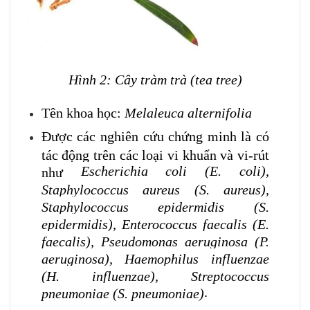
Hình 2: Cây tràm trà (tea tree)
Tên khoa học:
Melaleuca alternifolia
Được các nghiên cứu chứng minh là có
tác động trên các loại vi khuẩn và vi-rút
Escherichia coli (E. coli),
như
Staphylococcus aureus (S. aureus),
Staphylococcus epidermidis (S.
epidermidis), Enterococcus faecalis (E.
faecalis), Pseudomonas aeruginosa (P.
aeruginosa), Haemophilus influenzae
(H. influenzae), Streptococcus
.
pneumoniae (S. pneumoniae)