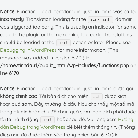
Notice
: Function _load_textdomain_just_in_time was called
incorrectly
. Translation loading for the
domain
rank-math
was triggered too early. This is usually an indicator for some
code in the plugin or theme running too early. Translations
should be loaded at the
action or later. Please see
init
Debugging in WordPress
for more information. (This
message was added in version 6.7.0.) in
/home/tinhdau1/public_html/wp-includes/functions.php
on
line
6170
Notice
: Function _load_textdomain_just_in_time được gọi
không chính xác
. Tải bản dịch cho miền
được kích
acf
hoạt quá sớm. Đây thường là dấu hiệu cho thấy một số mã
trong plugin hoặc chủ đề chạy quá sớm. Bản dịch phải được
tải tại hành động
hoặc sau đó. Vui lòng xem
Hướng
init
dẫn Debug trong WordPress
để biết thêm thông tin. (Thông
điệp này đã được thêm vào trong phiên bản 6.7.0.) in