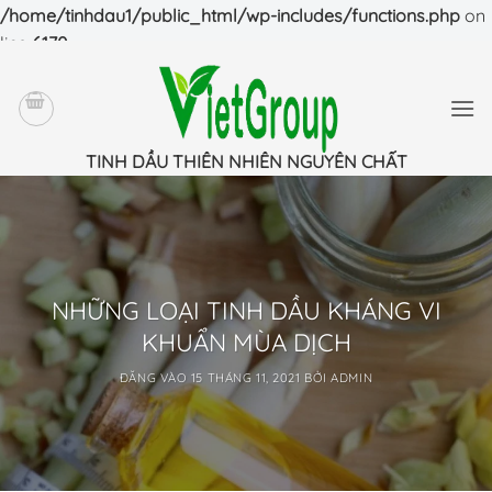
/home/tinhdau1/public_html/wp-includes/functions.php
on
line
6170
Bỏ
qua
nội
dung
TINH DẦU THIÊN NHIÊN NGUYÊN CHẤT
NHỮNG LOẠI TINH DẦU KHÁNG VI
KHUẨN MÙA DỊCH
ĐĂNG VÀO
15 THÁNG 11, 2021
BỞI
ADMIN