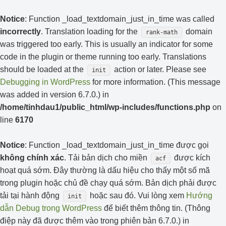
Notice
: Function _load_textdomain_just_in_time was called
incorrectly
. Translation loading for the
domain
rank-math
was triggered too early. This is usually an indicator for some
code in the plugin or theme running too early. Translations
should be loaded at the
action or later. Please see
init
Debugging in WordPress
for more information. (This message
was added in version 6.7.0.) in
/home/tinhdau1/public_html/wp-includes/functions.php
on
line
6170
Notice
: Function _load_textdomain_just_in_time được gọi
không chính xác
. Tải bản dịch cho miền
được kích
acf
hoạt quá sớm. Đây thường là dấu hiệu cho thấy một số mã
trong plugin hoặc chủ đề chạy quá sớm. Bản dịch phải được
tải tại hành động
hoặc sau đó. Vui lòng xem
Hướng
init
dẫn Debug trong WordPress
để biết thêm thông tin. (Thông
điệp này đã được thêm vào trong phiên bản 6.7.0.) in