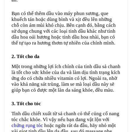
Bạn có thể thêm dầu vào máy phun sương, que
khuếch tán hoặc dùng bình và xịt đều lên những
chỗ còn ám mùi khó chịu. Bên cạnh đó, bằng cách
sử dụng chung với các loại tinh dầu khác như tinh
dầu hoa oải hương hoặc tinh dầu hoa nhài, bạn có
thể tự tạo ra hương thơm tự nhiên của chính mình.
2. Tốt cho da
Một trong những lợi ích chính của tinh dầu sả chanh
là tốt cho sức khỏe của da và làm dịu tình trạng kích
ứng do có chứa nhiều vitamin có lợi. Ngoài ra, nhờ
vào khả năng sát trùng, làm se mà loại dầu này sẽ
giúp bạn có được một làn da sáng khỏe, đều màu.
3. Tốt cho tóc
Tinh dầu chiết xuất từ sả chanh có thể củng cố nang
tóc chắc khỏe. Vì vậy nếu bạn đang vật lộn với
chứng rụng tóc
hoặc ngứa rát da đầu, hãy nhỏ một
vài giọt tinh dầu lên da đầu, sau đó massage nhẹ