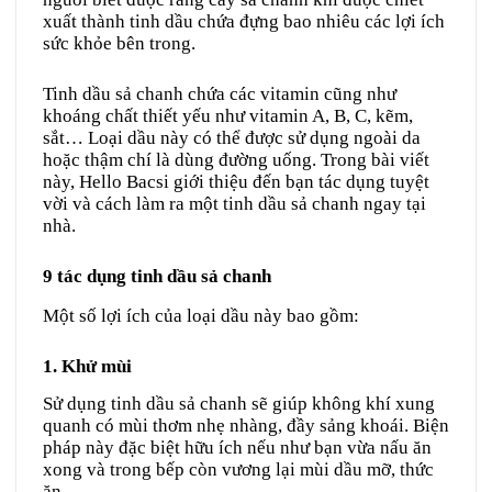
xuất thành tinh dầu chứa đựng bao nhiêu các lợi ích
sức khỏe bên trong.
Tinh dầu sả chanh chứa các vitamin cũng như
khoáng chất thiết yếu như vitamin A, B, C, kẽm,
sắt… Loại dầu này có thể được sử dụng ngoài da
hoặc thậm chí là dùng đường uống. Trong bài viết
này, Hello Bacsi giới thiệu đến bạn tác dụng tuyệt
vời và cách làm ra một tinh dầu sả chanh ngay tại
nhà.
9 tác dụng tinh dầu sả chanh
Một số lợi ích của loại dầu này bao gồm:
1. Khử mùi
Sử dụng tinh dầu sả chanh sẽ giúp không khí xung
quanh có mùi thơm nhẹ nhàng, đầy sảng khoái. Biện
pháp này đặc biệt hữu ích nếu như bạn vừa nấu ăn
xong và trong bếp còn vương lại mùi dầu mỡ, thức
ăn.