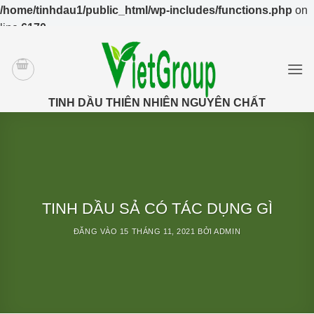
/home/tinhdau1/public_html/wp-includes/functions.php
on
line
6170
Bỏ
qua
nội
dung
TINH DẦU THIÊN NHIÊN NGUYÊN CHẤT
TINH DẦU SẢ CÓ TÁC DỤNG GÌ
ĐĂNG VÀO
15 THÁNG 11, 2021
BỞI
ADMIN