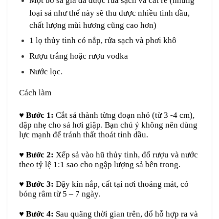
Một bó sả già đã được rửa sạch và cắt rễ (những
loại sả như thế này sẽ thu được nhiều tinh dầu,
chất lượng mùi hương cũng cao hơn)
1 lọ thủy tinh có nắp, rửa sạch và phơi khô
Rượu trắng hoặc rượu vodka
Nước lọc.
Cách làm
♥ Bước 1:
Cắt sả thành từng đoạn nhỏ (từ 3 -4 cm),
đập nhẹ cho sả hơi giập. Bạn chú ý không nên dùng
lực mạnh để tránh thất thoát tinh dầu.
♥
Bước 2:
Xếp sả vào hũ thủy tinh, đổ rượu và nước
theo tỷ lệ 1:1 sao cho ngập lượng sả bên trong.
♥
Bước 3:
Đậy kín nắp, cất tại nơi thoáng mát, có
bóng râm từ 5 – 7 ngày.
♥ Bước 4:
Sau quãng thời gian trên, đổ hỗ hợp ra và