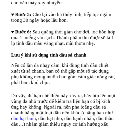
cho vào máy xay nhuyễn.
♥
Bước 5:
Cho lại vào hũ thủy tinh, tiếp tục ngâm
trong 30 ngày hoặc lâu hơn.
♥ Bước 6:
Sau quãng thời gian chờ đợi, lọc hỗn hợp
qua 1 miếng vải sạch. Thành phẩm thu được sẽ là 1
lọ tinh dầu màu vàng nhạt, mùi thơm nhẹ.
Lưu ý khi sử dụng tinh dầu sả chanh
Nếu có làn da nhạy cảm, khi dùng tinh dầu chiết
xuất từ sả chanh, bạn có thể gặp một số tác dụng
phụ không mong muốn bao gồm cảm giác nóng rát,
phát ban, khó chịu.
Do vậy, để hạn chế điều này xảy ra, hãy bôi lên một
vùng da nhỏ trước để kiểm tra liệu bạn có bị kích
ứng hay không. Ngoài ra, nên pha loãng dầu sả
chanh bằng một loại dầu nền khác (chẳng hạn như
dầu hạt lanh
, dầu hạt nho, dầu hạnh nhân, dầu thầu
dầu…) nhằm giảm thiểu nguy cơ ảnh hưởng xấu