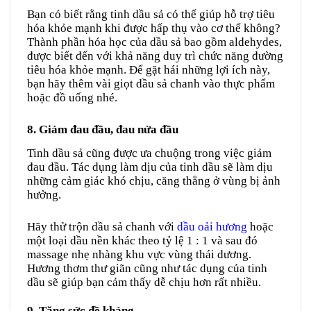
Bạn có biết rằng tinh dầu sả có thể giúp hỗ trợ tiêu
hóa khỏe mạnh khi được hấp thụ vào cơ thể không?
Thành phần hóa học của dầu sả bao gồm aldehydes,
được biết đến với khả năng duy trì chức năng đường
tiêu hóa khỏe mạnh. Để gặt hái những lợi ích này,
bạn hãy thêm vài giọt dầu sả chanh vào thực phẩm
hoặc đồ uống nhé.
8. Giảm đau đầu, đau nửa đầu
Tinh dầu sả cũng được ưa chuộng trong việc giảm
đau đầu. Tác dụng làm dịu của tinh dầu sẽ làm dịu
những cảm giác khó chịu, căng thẳng ở vùng bị ảnh
hưởng.
Hãy thử trộn dầu sả chanh với
dầu oải hương
hoặc
một loại dầu nền khác theo tỷ lệ 1 : 1 và sau đó
massage nhẹ nhàng khu vực vùng thái dương.
Hương thơm thư giãn cũng như tác dụng của tinh
dầu sẽ giúp bạn cảm thấy dễ chịu hơn rất nhiều.
9. Tăng sức đề kháng