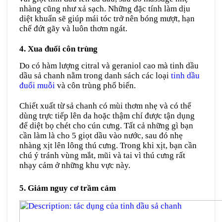
nhàng cũng như xả sạch. Những đặc tính làm dịu
diệt khuẩn sẽ giúp mái tóc trở nên bóng mượt, hạn
chế đứt gãy và luôn thơm ngát.
4. Xua đuổi côn trùng
Do có hàm lượng citral và geraniol cao mà tinh dầu
dầu sả chanh nằm trong danh sách các loại
tinh dầu
đuổi muỗi
và côn trùng phổ biến.
Chiết xuất từ sả chanh có mùi thơm nhẹ và có thể
dùng trực tiếp lên da hoặc thậm chí được tận dụng
để diệt bọ chét cho cún cưng. Tất cả những gì bạn
cần làm là cho 5 giọt dầu vào nước, sau đó nhẹ
nhàng xịt lên lông thú cưng. Trong khi xịt, bạn cần
chú ý tránh vùng mắt, mũi và tai vì thú cưng rất
nhạy cảm ở những khu vực này.
5. Giảm nguy cơ trầm cảm