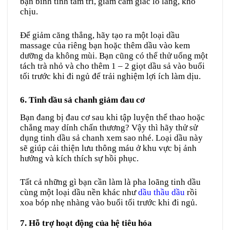
bạn bình tĩnh tâm trí, giảm cảm giác lo lắng, khó
chịu.
Để giảm căng thẳng, hãy tạo ra một loại dầu
massage của riêng bạn hoặc thêm dầu vào kem
dưỡng da không mùi. Bạn cũng có thể thử uống một
tách trà nhỏ và cho thêm 1 – 2 giọt dầu sả vào buổi
tối trước khi đi ngủ để trải nghiệm lợi ích làm dịu.
6. Tinh dầu sả chanh giảm đau cơ
Bạn đang bị đau cơ sau khi tập luyện thể thao hoặc
chẳng may dính chấn thương? Vậy thì hãy thử sử
dụng tinh dầu sả chanh xem sao nhé. Loại dầu này
sẽ giúp cải thiện lưu thông máu ở khu vực bị ảnh
hưởng và kích thích sự hồi phục.
Tất cả những gì bạn cần làm là pha loãng tinh dầu
cùng một loại dầu nền khác như
dầu thầu dầu
rồi
xoa bóp nhẹ nhàng vào buổi tối trước khi đi ngủ.
7. Hỗ trợ hoạt động của hệ tiêu hóa