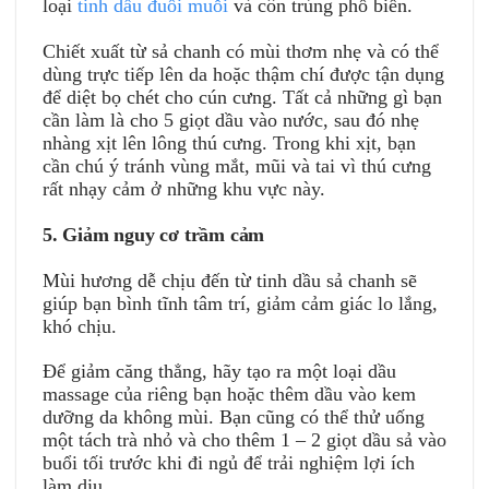
loại
tinh dầu đuổi muỗi
và côn trùng phổ biến.
Chiết xuất từ sả chanh có mùi thơm nhẹ và có thể
dùng trực tiếp lên da hoặc thậm chí được tận dụng
để diệt bọ chét cho cún cưng. Tất cả những gì bạn
cần làm là cho 5 giọt dầu vào nước, sau đó nhẹ
nhàng xịt lên lông thú cưng. Trong khi xịt, bạn
cần chú ý tránh vùng mắt, mũi và tai vì thú cưng
rất nhạy cảm ở những khu vực này.
5. Giảm nguy cơ trầm cảm
Mùi hương dễ chịu đến từ tinh dầu sả chanh sẽ
giúp bạn bình tĩnh tâm trí, giảm cảm giác lo lắng,
khó chịu.
Để giảm căng thẳng, hãy tạo ra một loại dầu
massage của riêng bạn hoặc thêm dầu vào kem
dưỡng da không mùi. Bạn cũng có thể thử uống
một tách trà nhỏ và cho thêm 1 – 2 giọt dầu sả vào
buổi tối trước khi đi ngủ để trải nghiệm lợi ích
làm dịu.