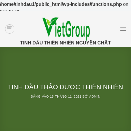
/home/tinhdau1/public_html/wp-includes/functions.php
on
line
6170
Bỏ
qua
nội
dung
TINH DẦU THIÊN NHIÊN NGUYÊN CHẤT
TINH DẦU THẢO DƯỢC THIÊN NHIÊN
ĐĂNG VÀO
15 THÁNG 11, 2021
BỞI
ADMIN