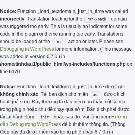
Notice
: Function _load_textdomain_just_in_time was called
incorrectly
. Translation loading for the
domain
rank-math
was triggered too early. This is usually an indicator for some
code in the plugin or theme running too early. Translations
should be loaded at the
action or later. Please see
init
Debugging in WordPress
for more information. (This message
was added in version 6.7.0.) in
/home/tinhdau1/public_html/wp-includes/functions.php
on
line
6170
Notice
: Function _load_textdomain_just_in_time được gọi
không chính xác
. Tải bản dịch cho miền
được kích
acf
hoạt quá sớm. Đây thường là dấu hiệu cho thấy một số mã
trong plugin hoặc chủ đề chạy quá sớm. Bản dịch phải được
tải tại hành động
hoặc sau đó. Vui lòng xem
Hướng
init
dẫn Debug trong WordPress
để biết thêm thông tin. (Thông
điệp này đã được thêm vào trong phiên bản 6.7.0.) in