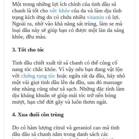
Một trong những lợi ích chính của tinh dầu sả
chanh là tốt cho
sức khỏe
của da và làm dịu tình
trạng kích ứng do có chứa nhiều
vitamin c
ó lợi.
Ngoài ra, nhờ vào khả năng sát trùng, làm se mà
loại dầu này sẽ giúp bạn có được một làn da sáng
khỏe, đều màu.
3. Tốt cho tóc
Tinh dầu chiết xuất từ sả chanh có thể củng cố
nang tóc chắc khỏe. Vì vậy nếu bạn đang vật lộn
với
chứng rụng tóc
hoặc ngứa rát da đầu, hãy nhỏ
một vài giọt tinh dầu lên da đầu, sau đó massage
nhẹ nhàng cũng như xả sạch. Những đặc tính làm
dịu kháng khuẩn sẽ giúp mái tóc trở nên bóng
mượt, hạn chế đứt gãy và luôn thơm ngát.
4. Xua đuổi côn trùng
Do có hàm lượng citral và geraniol cao mà tinh
dầu dầu sả chanh nằm trong danh sách các