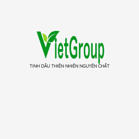
TINH DẦU THIÊN NHIÊN NGUYÊN CHẤT