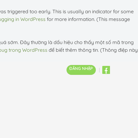
 triggered too early. This is usually an indicator for some
gging in WordPress
for more information. (This message
quá sớm. Đây thường là dấu hiệu cho thấy một số mã trong
ug trong WordPress
để biết thêm thông tin. (Thông điệp này
ĐĂNG NHẬP