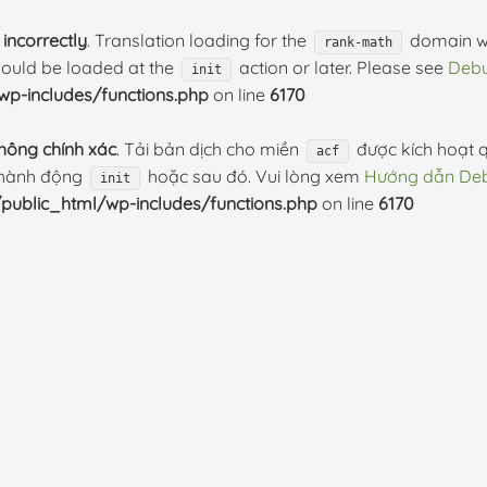
d
incorrectly
. Translation loading for the
domain was
rank-math
should be loaded at the
action or later. Please see
Debu
init
p-includes/functions.php
on line
6170
hông chính xác
. Tải bản dịch cho miền
được kích hoạt 
acf
i hành động
hoặc sau đó. Vui lòng xem
Hướng dẫn Deb
init
public_html/wp-includes/functions.php
on line
6170