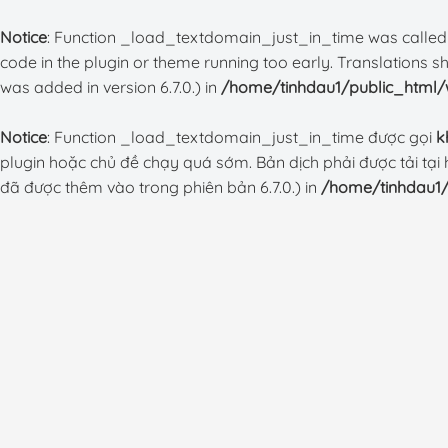
Notice
: Function _load_textdomain_just_in_time was calle
code in the plugin or theme running too early. Translations 
was added in version 6.7.0.) in
/home/tinhdau1/public_html/w
Notice
: Function _load_textdomain_just_in_time được gọi
k
plugin hoặc chủ đề chạy quá sớm. Bản dịch phải được tải tạ
đã được thêm vào trong phiên bản 6.7.0.) in
/home/tinhdau1/
Bỏ
qua
nội
dung