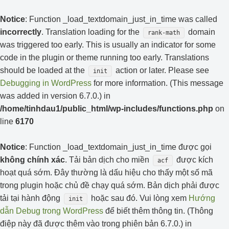
Notice
: Function _load_textdomain_just_in_time was called
incorrectly
. Translation loading for the
domain
rank-math
was triggered too early. This is usually an indicator for some
code in the plugin or theme running too early. Translations
should be loaded at the
action or later. Please see
init
Debugging in WordPress
for more information. (This message
was added in version 6.7.0.) in
/home/tinhdau1/public_html/wp-includes/functions.php
on
line
6170
Notice
: Function _load_textdomain_just_in_time được gọi
không chính xác
. Tải bản dịch cho miền
được kích
acf
hoạt quá sớm. Đây thường là dấu hiệu cho thấy một số mã
trong plugin hoặc chủ đề chạy quá sớm. Bản dịch phải được
tải tại hành động
hoặc sau đó. Vui lòng xem
Hướng
init
dẫn Debug trong WordPress
để biết thêm thông tin. (Thông
điệp này đã được thêm vào trong phiên bản 6.7.0.) in