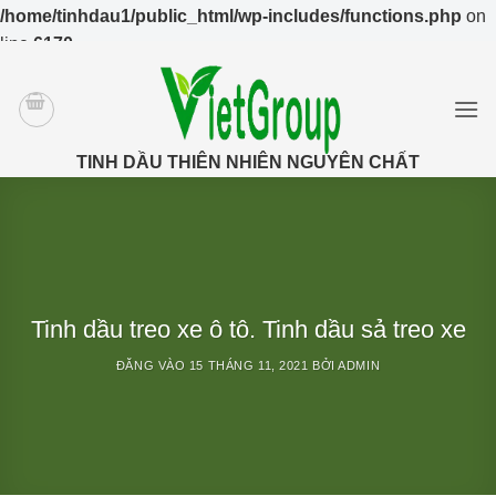
/home/tinhdau1/public_html/wp-includes/functions.php
on
line
6170
Bỏ
qua
nội
dung
TINH DẦU THIÊN NHIÊN NGUYÊN CHẤT
Tinh dầu treo xe ô tô. Tinh dầu sả treo xe
ĐĂNG VÀO
15 THÁNG 11, 2021
BỞI
ADMIN