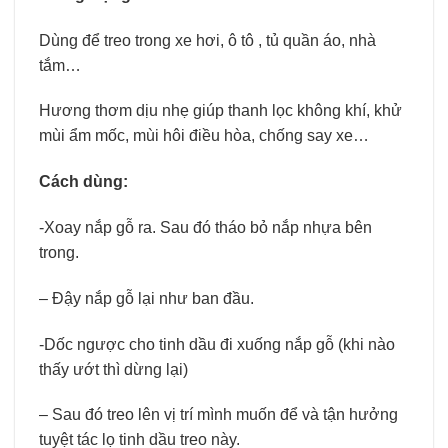
Dùng để treo trong xe hơi, ô tô , tủ quần áo, nhà
tắm…
Hương thơm dịu nhẹ giúp thanh lọc không khí, khử
mùi ẩm mốc, mùi hôi điều hòa, chống say xe…
Cách dùng:
-Xoay nắp gỗ ra. Sau đó tháo bỏ nắp nhựa bên
trong.
– Đậy nắp gỗ lại như ban đầu.
-Dốc ngược cho tinh dầu đi xuống nắp gỗ (khi nào
thấy ướt thì dừng lại)
– Sau đó treo lên vị trí mình muốn để và tận hưởng
tuyệt tác lọ tinh dầu treo này.